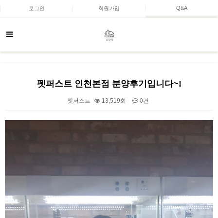
Q&A
로그인
회원가입
펫퍼스트 인천본점 분양후기입니다~!
펫퍼스트
13,519회
0건
본문